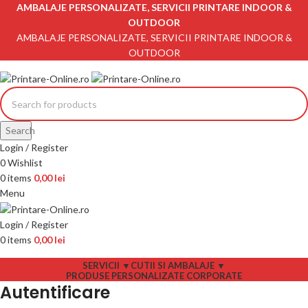
AMBALAJE PERSONALIZATE, SERVICII PRINTARE INDOOR &
OUTDOOR
AMBALAJE PERSONALIZATE, SERVICII PRINTARE INDOOR &
OUTDOOR
Search
Login / Register
0
Wishlist
0
items
0,00
lei
Menu
Login / Register
0
items
0,00
lei
SERVICII ▼
CUTII SI AMBALAJE ▼
PRODUSE PERSONALIZATE CORPORATE
Autentificare