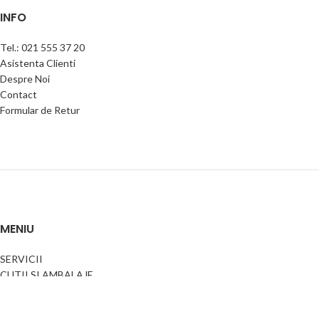
INFO
Tel.: 021 555 37 20
Asistenta Clienti
Despre Noi
Contact
Formular de Retur
MENIU
SERVICII
CUTII SI AMBALAJE
PRODUSE PERSONALIZATE CORPORATE