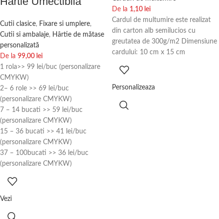
Hârtie Umectibilă
De la
1,10
lei
Cardul de multumire este realizat
Cutii clasice
,
Fixare si umplere
,
din carton alb semilucios cu
Cutii si ambalaje
,
Hârtie de mătase
greutatea de 300g/m2 Dimensiune
personalizată
cardului: 10 cm x 15 cm
De la
99,00
lei
1 rola>> 99 lei/buc (personalizare
CMYKW)
Personalizeaza
2– 6 role >> 69 lei/buc
(personalizare CMYKW)
7 – 14 bucati >> 59 lei/buc
(personalizare CMYKW)
15 – 36 bucati >> 41 lei/buc
(personalizare CMYKW)
37 – 100bucati >> 36 lei/buc
(personalizare CMYKW)
Vezi