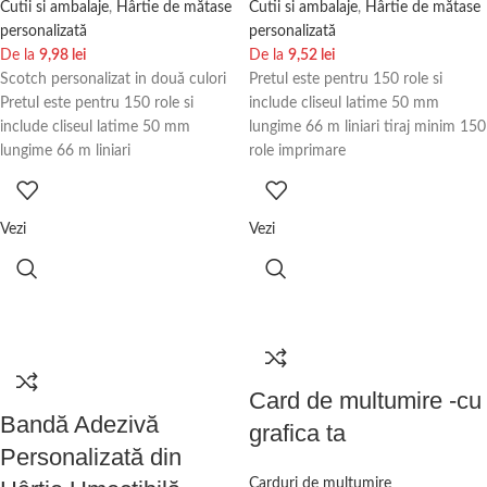
Cutii si ambalaje
,
Hârtie de mătase
Cutii si ambalaje
,
Hârtie de mătase
personalizată
personalizată
De la
9,98
lei
De la
9,52
lei
Scotch personalizat in două culori
Pretul este pentru 150 role si
Pretul este pentru 150 role si
include cliseul latime 50 mm
include cliseul latime 50 mm
lungime 66 m liniari tiraj minim 150
lungime 66 m liniari
role imprimare
Vezi
Vezi
Card de multumire -cu
Bandă Adezivă
grafica ta
Personalizată din
Carduri de multumire