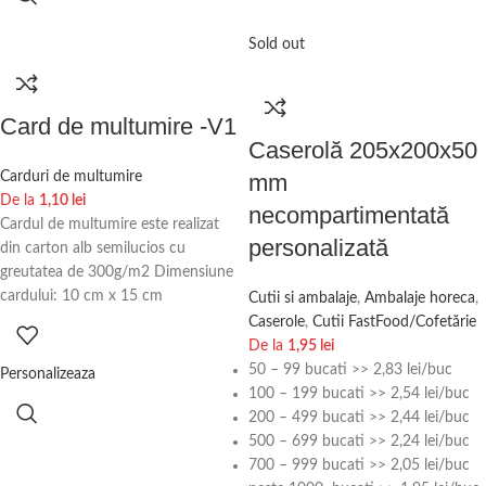
Sold out
Card de multumire -V1
Caserolă 205x200x50
Carduri de multumire
mm
De la
1,10
lei
necompartimentată
Cardul de multumire este realizat
personalizată
din carton alb semilucios cu
greutatea de 300g/m2 Dimensiune
cardului: 10 cm x 15 cm
Cutii si ambalaje
,
Ambalaje horeca
,
Caserole
,
Cutii FastFood/Cofetărie
De la
1,95
lei
50 – 99 bucati >> 2,83 lei/buc
Personalizeaza
100 – 199 bucati >> 2,54 lei/buc
200 – 499 bucati >> 2,44 lei/buc
500 – 699 bucati >> 2,24 lei/buc
700 – 999 bucati >> 2,05 lei/buc