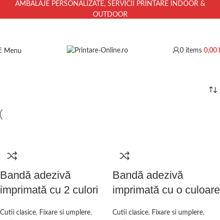
AMBALAJE PERSONALIZATE, SERVICII PRINTARE INDOOR &
OUTDOOR
0
items
0,00
Menu
Bandă adezivă
Bandă adezivă
imprimată cu 2 culori
imprimată cu o culoare
Cutii clasice
,
Fixare si umplere
,
Cutii clasice
,
Fixare si umplere
,