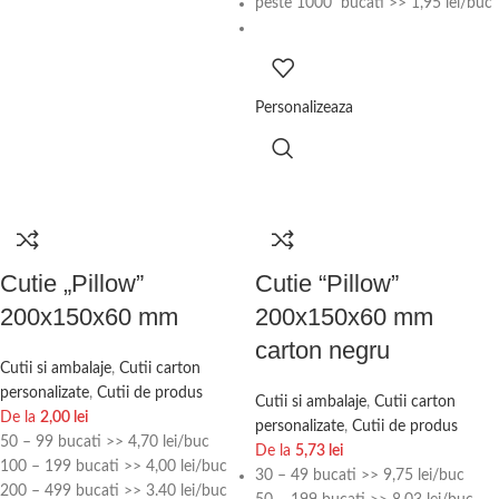
peste 1000 bucati >> 1,95 lei/buc
Personalizeaza
Cutie „Pillow”
Cutie “Pillow”
200x150x60 mm
200x150x60 mm
carton negru
Cutii si ambalaje
,
Cutii carton
personalizate
,
Cutii de produs
Cutii si ambalaje
,
Cutii carton
De la
2,00
lei
personalizate
,
Cutii de produs
50 – 99 bucati >> 4,70 lei/buc
De la
5,73
lei
100 – 199 bucati >> 4,00 lei/buc
30 – 49 bucati >> 9,75 lei/buc
200 – 499 bucati >> 3.40 lei/buc