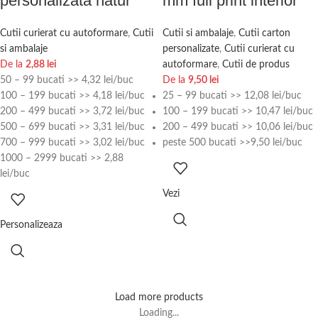
personalizata natur
mm full print interior
Cutii curierat cu autoformare
,
Cutii
Cutii si ambalaje
,
Cutii carton
si ambalaje
personalizate
,
Cutii curierat cu
De la
2,88
lei
autoformare
,
Cutii de produs
50 – 99 bucati >> 4,32 lei/buc
De la
9,50
lei
100 – 199 bucati >> 4,18 lei/buc
25 – 99 bucati >> 12,08 lei/buc
200 – 499 bucati >> 3,72 lei/buc
100 – 199 bucati >> 10,47 lei/buc
500 – 699 bucati >> 3,31 lei/buc
200 – 499 bucati >> 10,06 lei/buc
700 – 999 bucati >> 3,02 lei/buc
peste 500 bucati >>9,50 lei/buc
1000 – 2999 bucati >> 2,88
lei/buc
Vezi
Personalizeaza
Load more products
Loading...