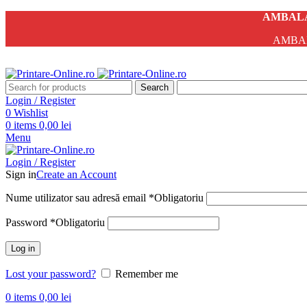
AMBALA
AMBAL
Search
Login / Register
0
Wishlist
0
items
0,00
lei
Menu
Login / Register
Sign in
Create an Account
Nume utilizator sau adresă email
*
Obligatoriu
Password
*
Obligatoriu
Log in
Lost your password?
Remember me
0
items
0,00
lei