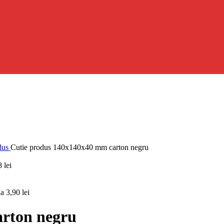
odus
Cutie produs 140x140x40 mm carton negru
8
lei
la
3,90
lei
arton negru