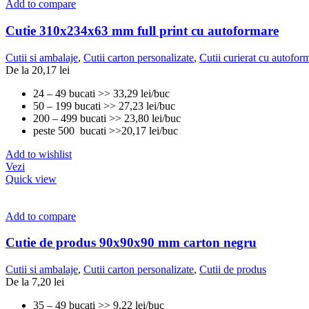
Add to compare
Cutie 310x234x63 mm full print cu autoformare
Cutii si ambalaje
,
Cutii carton personalizate
,
Cutii curierat cu autofor
De la
20,17
lei
24 – 49 bucati >> 33,29 lei/buc
50 – 199 bucati >> 27,23 lei/buc
200 – 499 bucati >> 23,80 lei/buc
peste 500 bucati >>20,17 lei/buc
Add to wishlist
Vezi
Quick view
Add to compare
Cutie de produs 90x90x90 mm carton negru
Cutii si ambalaje
,
Cutii carton personalizate
,
Cutii de produs
De la
7,20
lei
35 – 49 bucati >> 9,22 lei/buc