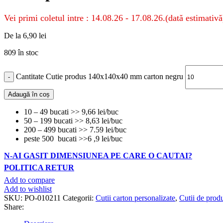
Vei primi coletul intre : 14.08.26 - 17.08.26.(dată estimativă
De la
6,90
lei
809 în stoc
Cantitate Cutie produs 140x140x40 mm carton negru
Adaugă în coș
10 – 49 bucati >> 9,66 lei/buc
50 – 199 bucati >> 8,63 lei/buc
200 – 499 bucati >> 7.59 lei/buc
peste 500 bucati >>6 ,9 lei/buc
N-AI GASIT DIMENSIUNEA PE CARE O CAUTAI?
POLITICA RETUR
Add to compare
Add to wishlist
SKU:
PO-010211
Categorii:
Cutii carton personalizate
,
Cutii de prod
Share: