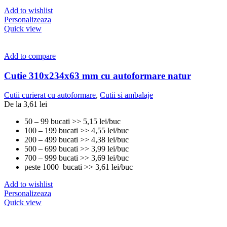
Add to wishlist
Personalizeaza
Quick view
Add to compare
Cutie 310x234x63 mm cu autoformare natur
Cutii curierat cu autoformare
,
Cutii si ambalaje
De la
3,61
lei
50 – 99 bucati >> 5,15 lei/buc
100 – 199 bucati >> 4,55 lei/buc
200 – 499 bucati >> 4,38 lei/buc
500 – 699 bucati >> 3,99 lei/buc
700 – 999 bucati >> 3,69 lei/buc
peste 1000 bucati >> 3,61 lei/buc
Add to wishlist
Personalizeaza
Quick view