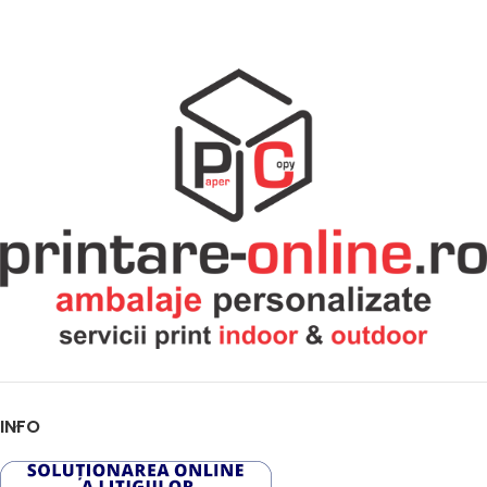
700 – 999 bucati >> 5,57 lei/buc
lei/buc
peste 1000 bucati >> 5,30
lei/buc
INFO