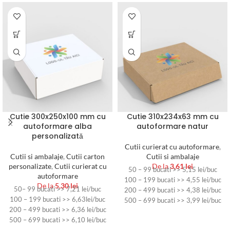
Cutie 300x250x100 mm cu
Cutie 310x234x63 mm cu
autoformare alba
autoformare natur
personalizată
Cutii curierat cu autoformare
,
Cutii si ambalaje
,
Cutii carton
Cutii si ambalaje
personalizate
,
Cutii curierat cu
De la
3,61
lei
50 – 99 bucati >> 5,15 lei/buc
autoformare
100 – 199 bucati >> 4,55 lei/buc
De la
5,30
lei
50– 99 bucati >> 7,21 lei/buc
200 – 499 bucati >> 4,38 lei/buc
100 – 199 bucati >> 6,63lei/buc
500 – 699 bucati >> 3,99 lei/buc
200 – 499 bucati >> 6,36 lei/buc
700 – 999 bucati >> 3,69 lei/buc
500 – 699 bucati >> 6,10 lei/buc
peste 1000 bucati >> 3,61